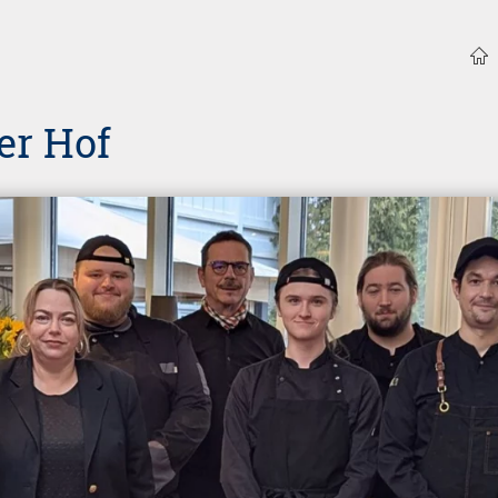
er Hof