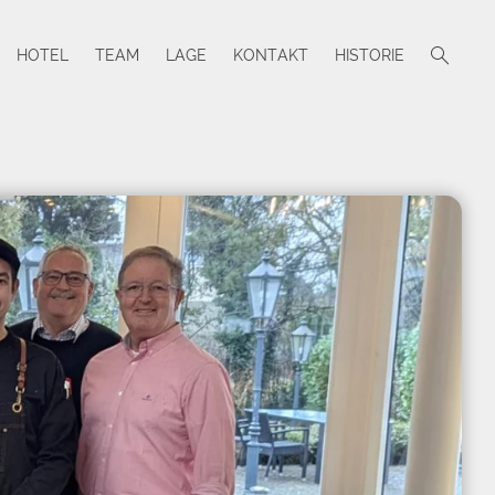
HOTEL
TEAM
LAGE
KONTAKT
HISTORIE